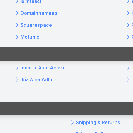
İsimtescil
Domainnameapi
Squarespace
Metunic
.com.tr Alan Adları
.biz Alan Adları
Shipping & Returns