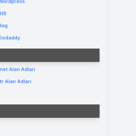
Wordpress
İHS
Reg
Godaddy
.net Alan Adları
.tr Alan Adları