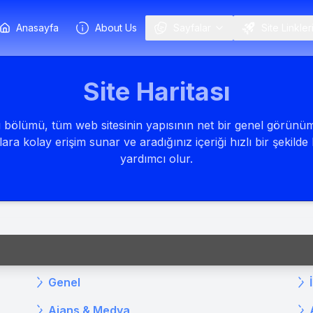
Anasayfa
About Us
Sayfalar
Site Linkler
Site Haritası
sı bölümü, tüm web sitesinin yapısının net bir genel görünü
ara kolay erişim sunar ve aradığınız içeriği hızlı bir şekild
yardımcı olur.
Genel
Ajans & Medya