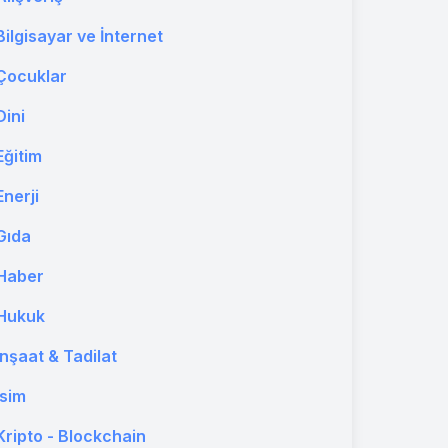
Bilgisayar ve İnternet
Çocuklar
Dini
Eğitim
Enerji
Gıda
Haber
Hukuk
İnşaat & Tadilat
İsim
Kripto - Blockchain