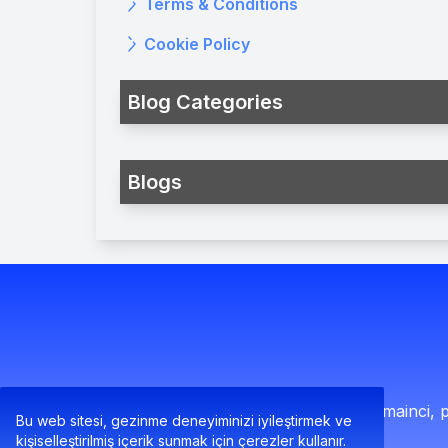
Terms & Conditions
Cookie Policy
Blog Categories
Blogs
Domainci, p
Bu web sitesi, gezinme deneyiminizi iyileştirmek ve
kişiselleştirilmiş içerik sunmak için çerezler kullanır.