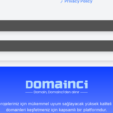
Privacy Policy
rojeleriniz için mükemmel uyum sağlayacak yüksek kalitel
domainleri keşfetmeniz için kapsamlı bir platformdur.