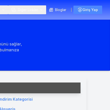
i
Diğer Linkler
Bloglar
Giriş Yap
münü sağlar,
e bulmanıza
İndirim Kategorisi
Alışveriş