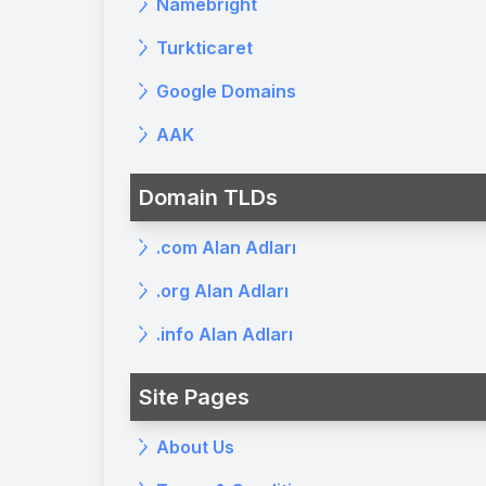
Namebright
Turkticaret
Google Domains
AAK
Domain TLDs
.com Alan Adları
.org Alan Adları
.info Alan Adları
Site Pages
About Us