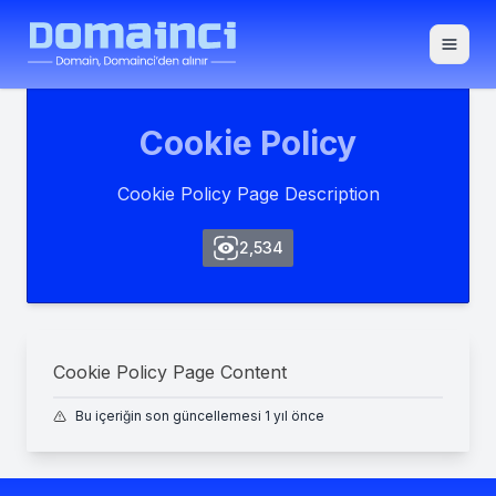
Toggle
Cookie Policy
Cookie Policy Page Description
2,534
Cookie Policy Page Content
Bu içeriğin son güncellemesi 1 yıl önce