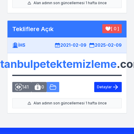
Alan adının son güncellemesi 1 hafta önce
Tekliflere Açık
[ 0 ]
İHS
2021-02-09
2025-02-09
stanbulpetektemizleme
.c
141
0
Detaylar
Alan adının son güncellemesi 1 hafta önce