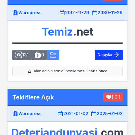
Wordpress
2001-11-29
2030-11-29
Temiz
.net
131
0
Detaylar
Alan adının son güncellemesi 1 hafta önce
Tekliflere Açık
[ 0 ]
Wordpress
2021-01-02
2025-01-02
Deterjandunyasi
.com