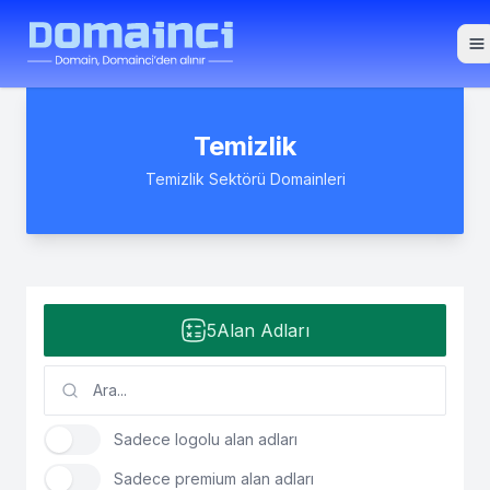
To
Temizlik
Temizlik Sektörü Domainleri
5
Alan Adları
Sadece logolu alan adları
Sadece premium alan adları