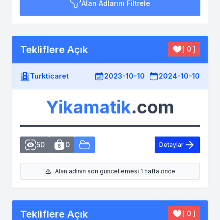
Alan Adlarını Filtrele
Tekliflere Açık
[ 0 ]
Turkticaret
2023-10-10
2024-10-10
Yikamatik
.com
50
0
Detaylar
Alan adının son güncellemesi 1 hafta önce
Tekliflere Açık
[ 0 ]