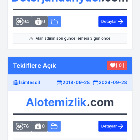
94
0
Detaylar
Alan adının son güncellemesi 3 gün önce
Tekliflere Açık
[ 0 ]
İsimtescil
2018-09-28
2024-09-28
Alotemizlik
.com
76
0
Detaylar