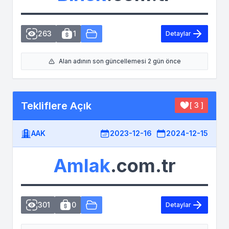
263
1
Detaylar
Alan adının son güncellemesi 2 gün önce
Tekliflere Açık
[ 3 ]
AAK
2023-12-16
2024-12-15
Amlak
.com.tr
301
0
Detaylar