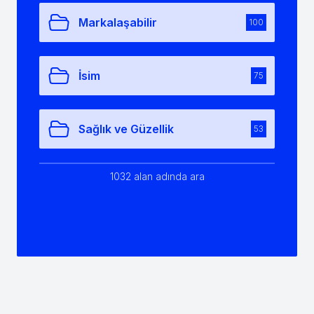
Markalaşabilir
100
İsim
75
Sağlık ve Güzellik
53
1032 alan adında ara