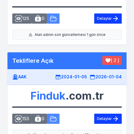
125
0
Detaylar
Alan adının son güncellemesi 1 gün önce
Tekliflere Açık
[ 2 ]
AAK
2024-01-05
2026-01-04
Finduk
.com.tr
153
0
Detaylar