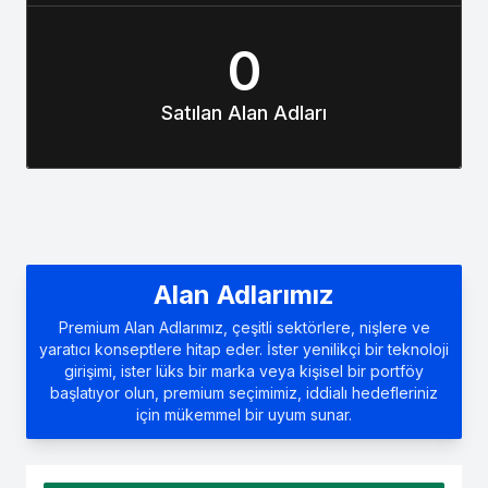
0
Satılan Alan Adları
Alan Adlarımız
Premium Alan Adlarımız, çeşitli sektörlere, nişlere ve
yaratıcı konseptlere hitap eder. İster yenilikçi bir teknoloji
girişimi, ister lüks bir marka veya kişisel bir portföy
başlatıyor olun, premium seçimimiz, iddialı hedefleriniz
için mükemmel bir uyum sunar.