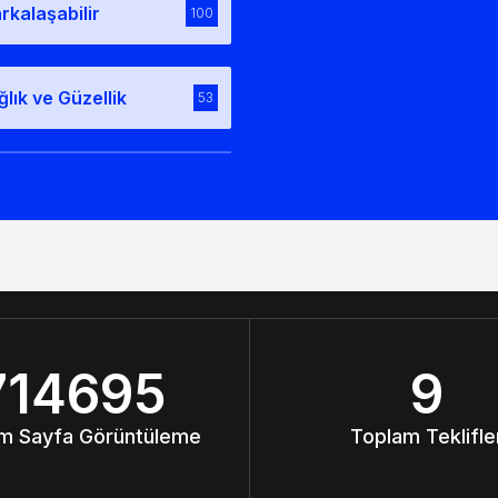
rkalaşabilir
100
ğlık ve Güzellik
53
714695
9
m Sayfa Görüntüleme
Toplam Teklifle