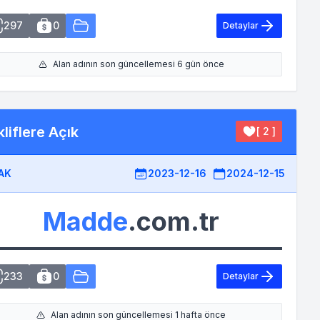
297
0
Detaylar
Alan adının son güncellemesi 6 gün önce
liflere Açık
[ 2 ]
AK
2023-12-16
2024-12-15
Madde
.com.tr
233
0
Detaylar
Alan adının son güncellemesi 1 hafta önce