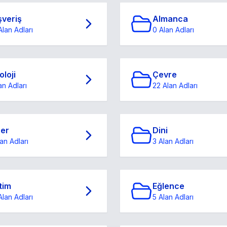
şveriş
Almanca
Alan Adları
0 Alan Adları
oloji
Çevre
an Adları
22 Alan Adları
ğer
Dini
an Adları
3 Alan Adları
tim
Eğlence
Alan Adları
5 Alan Adları