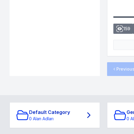
159
Previou
Default Category
Ge
0 Alan Adları
0 A