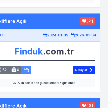
liflere Açık
[ 2 ]
AK
2024-01-05
2026-01-04
Finduk
.com.tr
152
0
Detaylar
Alan adının son güncellemesi 5 gün önce
liflere Açık
[ 0 ]