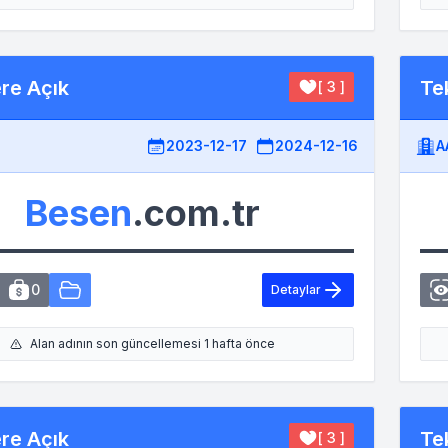
ere Açık
Tek
[ 3 ]
2023-12-17
2024-12-16
A
Besen
.com.tr
0
Detaylar
Alan adının son güncellemesi 1 hafta önce
ere Açık
Tek
[ 3 ]