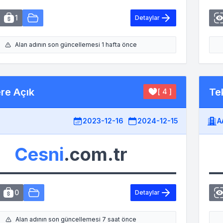
1
Detaylar
Alan adının son güncellemesi 1 hafta önce
ere Açık
Tek
[ 4 ]
2023-12-16
2024-12-15
A
Cesni
.com.tr
0
Detaylar
Alan adının son güncellemesi 7 saat önce