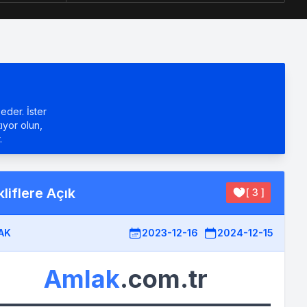
eder. İster
tıyor olun,
.
liflere Açık
[ 3 ]
AK
2023-12-16
2024-12-15
Amlak
.com.tr