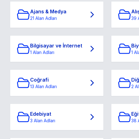
Ajans & Medya
Alı
21 Alan Adları
39 
Bilgisayar ve İnternet
Biy
1 Alan Adları
1 Al
Coğrafi
Di
13 Alan Adları
2 Al
Edebiyat
Eği
3 Alan Adları
38 