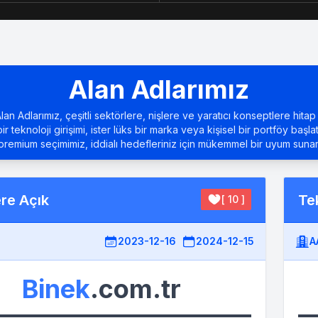
Alan Adlarımız
an Adlarımız, çeşitli sektörlere, nişlere ve yaratıcı konseptlere hitap 
bir teknoloji girişimi, ister lüks bir marka veya kişisel bir portföy başla
premium seçimimiz, iddialı hedefleriniz için mükemmel bir uyum sunar
ere Açık
Tek
[ 10 ]
2023-12-16
2024-12-15
A
Binek
.com.tr