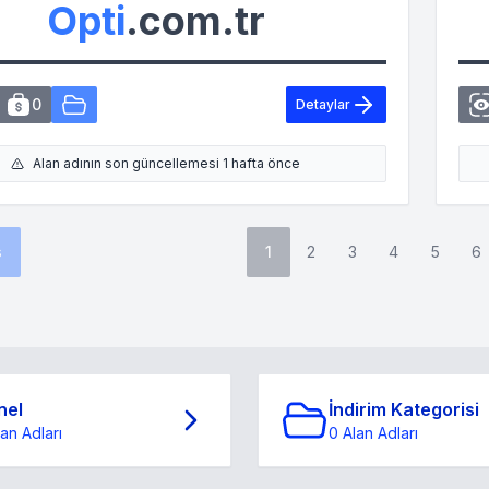
Opti
.com.tr
0
Detaylar
Alan adının son güncellemesi 1 hafta önce
s
1
2
3
4
5
6
nel
İndirim Kategorisi
lan Adları
0 Alan Adları