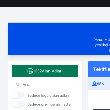
Premium Al
yenilikçi 
Teklifl
1032
Alan Adları
AAK
Sadece logolu alan adları
Sadece premium alan adları