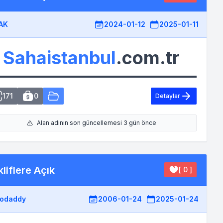
AK
2024-01-12
2025-01-11
Sahaistanbul
.com.tr
171
0
Detaylar
Alan adının son güncellemesi 3 gün önce
liflere Açık
[ 0 ]
odaddy
2006-01-24
2025-01-24