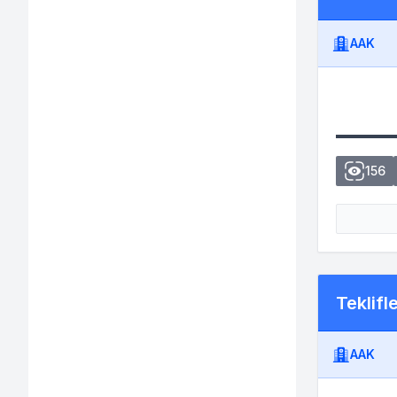
AAK
156
Teklifl
AAK