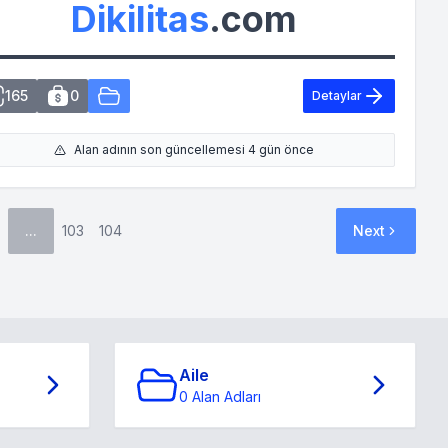
Dikilitas
.com
165
0
Detaylar
Alan adının son güncellemesi 4 gün önce
...
103
104
Next
Aile
0 Alan Adları