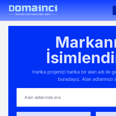
Markanı
İsimlendi
Harika projenizi harika bir alan adı ile 
buradayız. Alan adlarımızı a
Alan adlarında ara