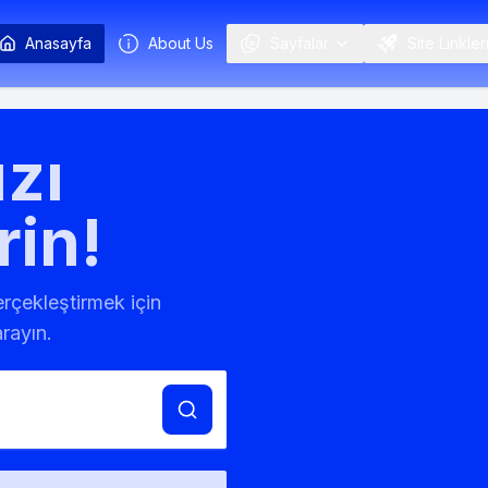
Anasayfa
About Us
Sayfalar
Site Linkler
zı
rin!
gerçekleştirmek için
rayın.