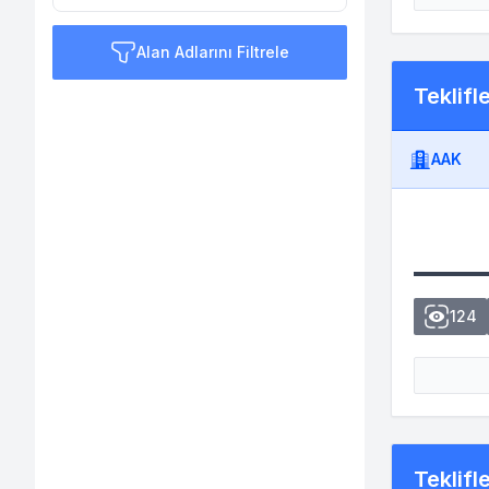
Alan Adlarını Filtrele
Teklifl
AAK
124
Teklifl