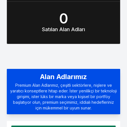
0
Satılan Alan Adları
Alan Adlarımız
Premium Alan Adlarımız, çeşitli sektörlere, nişlere ve
yaratıcı konseptlere hitap eder. İster yenilikçi bir teknoloji
girişimi, ister lüks bir marka veya kişisel bir portföy
başlatıyor olun, premium seçimimiz, iddialı hedefleriniz
için mükemmel bir uyum sunar.