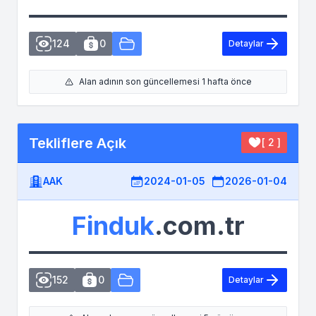
124
0
Detaylar
Alan adının son güncellemesi 1 hafta önce
Tekliflere Açık
[ 2 ]
AAK
2024-01-05
2026-01-04
Finduk
.com.tr
152
0
Detaylar