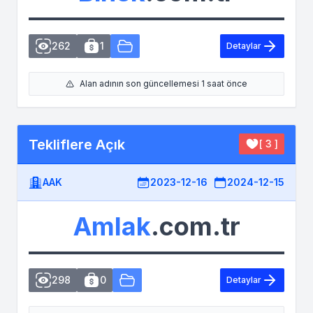
262
1
Detaylar
Alan adının son güncellemesi 1 saat önce
Tekliflere Açık
[ 3 ]
AAK
2023-12-16
2024-12-15
Amlak
.com.tr
298
0
Detaylar