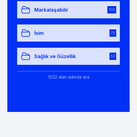
Markalaşabilir
100
İsim
75
Sağlık ve Güzellik
53
1032 alan adında ara