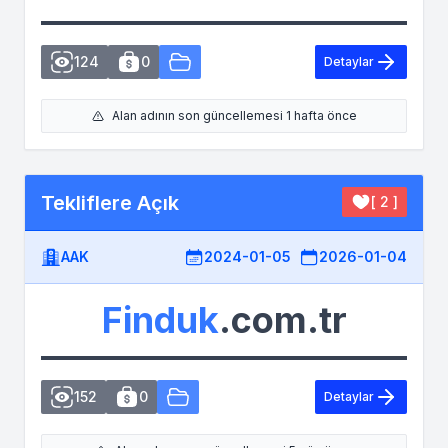
124
0
Detaylar
Alan adının son güncellemesi 1 hafta önce
Tekliflere Açık
[ 2 ]
AAK
2024-01-05
2026-01-04
Finduk
.com.tr
152
0
Detaylar