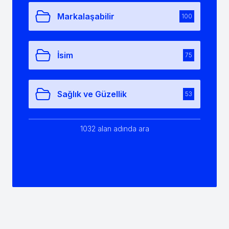
Markalaşabilir
100
İsim
75
Sağlık ve Güzellik
53
1032 alan adında ara