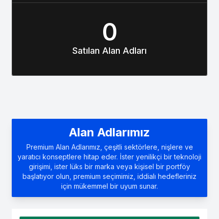
0
Satılan Alan Adları
Alan Adlarımız
Premium Alan Adlarımız, çeşitli sektörlere, nişlere ve
yaratıcı konseptlere hitap eder. İster yenilikçi bir teknoloji
girişimi, ister lüks bir marka veya kişisel bir portföy
başlatıyor olun, premium seçimimiz, iddialı hedefleriniz
için mükemmel bir uyum sunar.