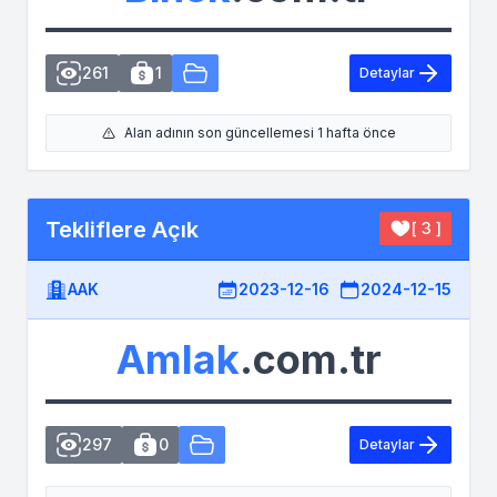
261
1
Detaylar
Alan adının son güncellemesi 1 hafta önce
Tekliflere Açık
[ 3 ]
AAK
2023-12-16
2024-12-15
Amlak
.com.tr
297
0
Detaylar