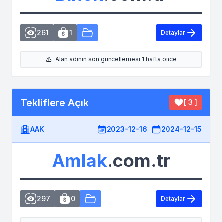
261
1
Detaylar
Alan adının son güncellemesi 1 hafta önce
Tekliflere Açık
[ 3 ]
AAK
2023-12-16
2024-12-15
Amlak
.com.tr
297
0
Detaylar