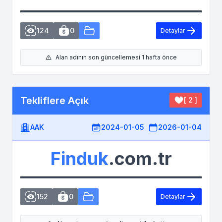
124
0
Detaylar
Alan adının son güncellemesi 1 hafta önce
Tekliflere Açık
[ 2 ]
AAK
2024-01-05
2026-01-04
Finduk
.com.tr
152
0
Detaylar