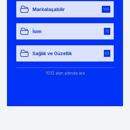
Markalaşabilir
100
İsim
75
Sağlık ve Güzellik
53
1032 alan adında ara