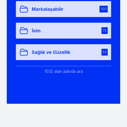
Markalaşabilir
100
İsim
75
Sağlık ve Güzellik
53
1032 alan adında ara