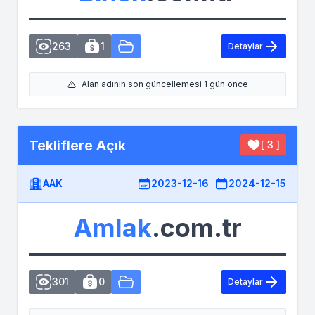
263
1
Detaylar
Alan adının son güncellemesi 1 gün önce
Tekliflere Açık
[ 3 ]
AAK
2023-12-16
2024-12-15
Amlak
.com.tr
301
0
Detaylar