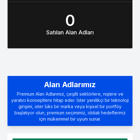
0
Satılan Alan Adları
Alan Adlarımız
Premium Alan Adlarımız, çeşitli sektörlere, nişlere ve
yaratıcı konseptlere hitap eder. İster yenilikçi bir teknoloji
girişimi, ister lüks bir marka veya kişisel bir portföy
başlatıyor olun, premium seçimimiz, iddialı hedefleriniz
için mükemmel bir uyum sunar.