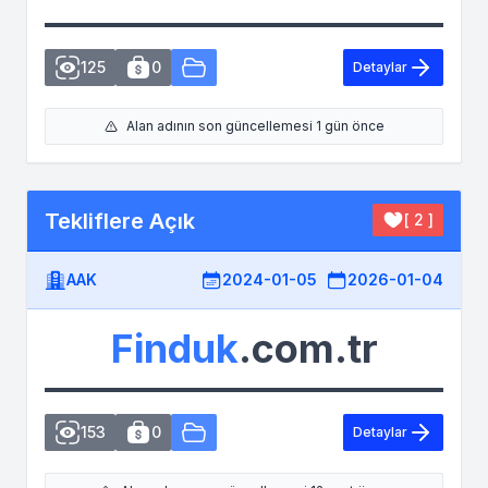
125
0
Detaylar
Alan adının son güncellemesi 1 gün önce
Tekliflere Açık
[ 2 ]
AAK
2024-01-05
2026-01-04
Finduk
.com.tr
153
0
Detaylar