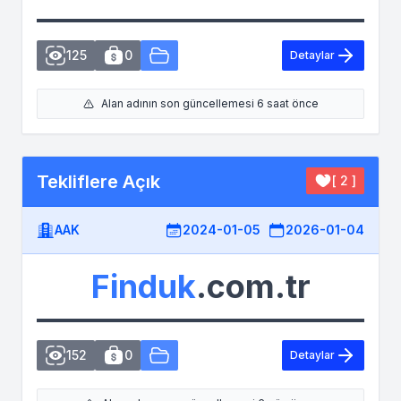
125
0
Detaylar
Alan adının son güncellemesi 6 saat önce
Tekliflere Açık
[ 2 ]
AAK
2024-01-05
2026-01-04
Finduk
.com.tr
152
0
Detaylar