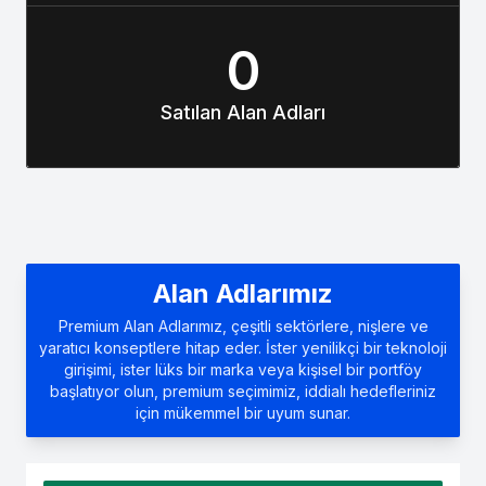
0
Satılan Alan Adları
Alan Adlarımız
Premium Alan Adlarımız, çeşitli sektörlere, nişlere ve
yaratıcı konseptlere hitap eder. İster yenilikçi bir teknoloji
girişimi, ister lüks bir marka veya kişisel bir portföy
başlatıyor olun, premium seçimimiz, iddialı hedefleriniz
için mükemmel bir uyum sunar.