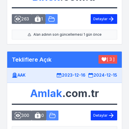
263
1
Detaylar
Alan adının son güncellemesi 1 gün önce
Tekliflere Açık
[ 3 ]
AAK
2023-12-16
2024-12-15
Amlak
.com.tr
300
0
Detaylar