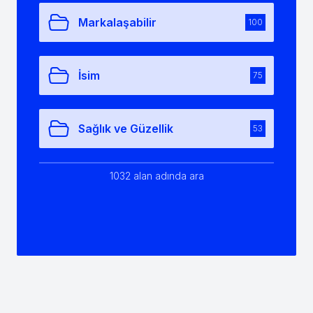
Markalaşabilir
100
İsim
75
Sağlık ve Güzellik
53
1032 alan adında ara