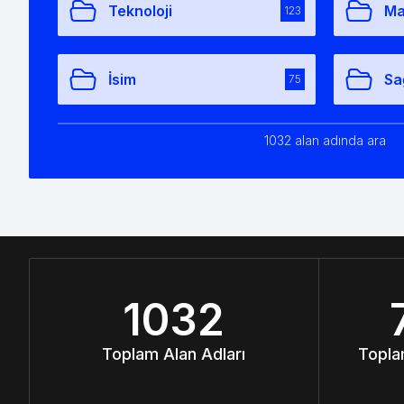
Teknoloji
Ma
123
İsim
Sa
75
1032 alan adında ara
1032
Toplam Alan Adları
Topla