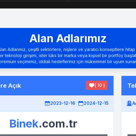
Alan Adlarımız
an Adlarımız, çeşitli sektörlere, nişlere ve yaratıcı konseptlere hitap 
bir teknoloji girişimi, ister lüks bir marka veya kişisel bir portföy başla
premium seçimimiz, iddialı hedefleriniz için mükemmel bir uyum sunar
ere Açık
Tek
[ 10 ]
2023-12-16
2024-12-15
A
Binek
.com.tr