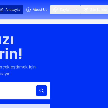
Anasayfa
About Us
Sayfalar
Site Linkler
zı
rin!
gerçekleştirmek için
rayın.