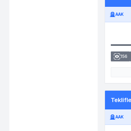
AAK
156
Teklifl
AAK