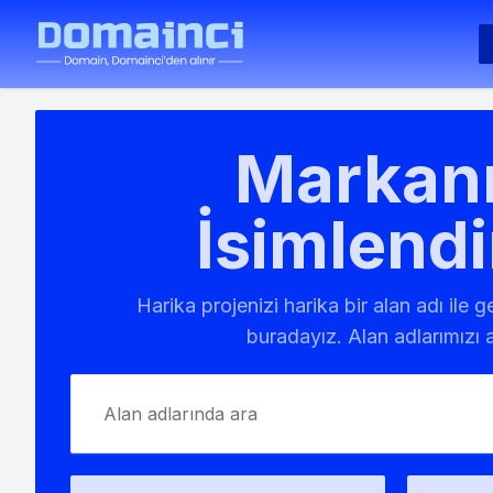
Markanı
İsimlendi
Harika projenizi harika bir alan adı ile 
buradayız. Alan adlarımızı a
Alan adlarında ara