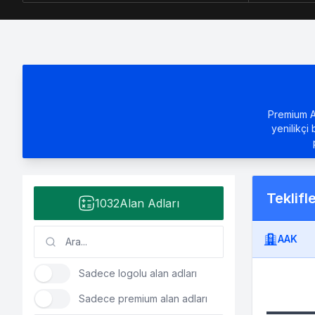
Premium Al
yenilikçi 
Teklifl
1032
Alan Adları
AAK
Sadece logolu alan adları
Sadece premium alan adları