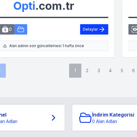
Opti
.com.tr
0
Detaylar
Alan adının son güncellemesi 1 hafta önce
s
1
2
3
4
5
6
nel
İndirim Kategorisi
lan Adları
0 Alan Adları