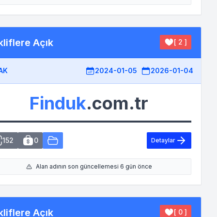
liflere Açık
[ 2 ]
AK
2024-01-05
2026-01-04
Finduk
.com.tr
152
0
Detaylar
Alan adının son güncellemesi 6 gün önce
liflere Açık
[ 0 ]