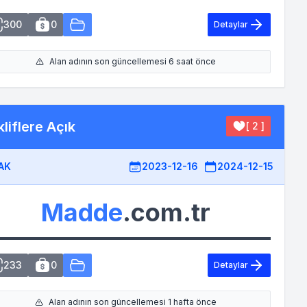
300
0
Detaylar
Alan adının son güncellemesi 6 saat önce
liflere Açık
[ 2 ]
AK
2023-12-16
2024-12-15
Madde
.com.tr
233
0
Detaylar
Alan adının son güncellemesi 1 hafta önce