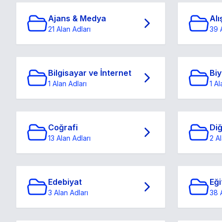
Ajans & Medya
Alı
21 Alan Adları
39 
Bilgisayar ve İnternet
Biy
1 Alan Adları
1 Al
Coğrafi
Di
13 Alan Adları
2 Al
Edebiyat
Eği
3 Alan Adları
38 