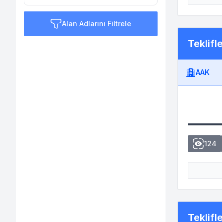
Alan Adlarını Filtrele
Teklifl
AAK
124
Teklifl