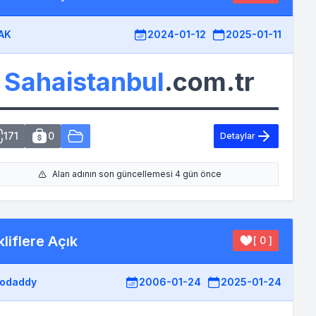
AK
2024-01-12
2025-01-11
Sahaistanbul
.com.tr
171
0
Detaylar
Alan adının son güncellemesi 4 gün önce
liflere Açık
[ 0 ]
odaddy
2006-01-24
2025-01-24