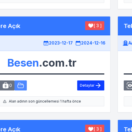
ere Açık
Tek
[ 3 ]
2023-12-17
2024-12-16
A
Besen
.com.tr
0
Detaylar
Alan adının son güncellemesi 1 hafta önce
ere Açık
Tek
[ 3 ]