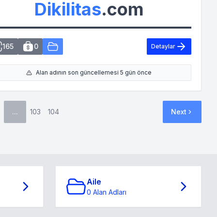
Dikilitas
.com
165
0
Detaylar
Alan adının son güncellemesi 5 gün önce
...
103
104
Next
Aile
0 Alan Adları