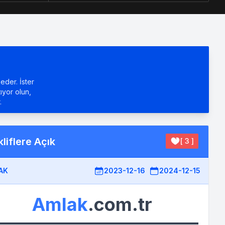
eder. İster
tıyor olun,
.
liflere Açık
[ 3 ]
AK
2023-12-16
2024-12-15
Amlak
.com.tr