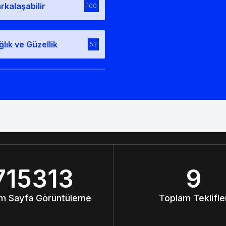
rkalaşabilir
100
ğlık ve Güzellik
53
715313
9
m Sayfa Görüntüleme
Toplam Teklifle