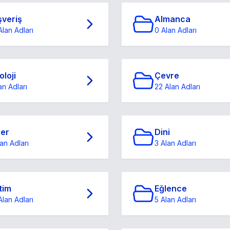
şveriş
Almanca
Alan Adları
0 Alan Adları
oloji
Çevre
an Adları
22 Alan Adları
ğer
Dini
an Adları
3 Alan Adları
tim
Eğlence
Alan Adları
5 Alan Adları