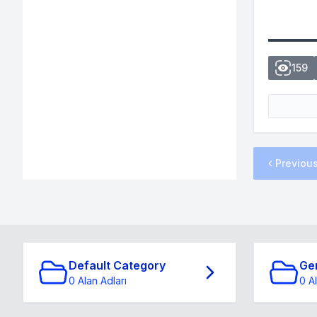
159
Previou
Default Category
Ge
0 Alan Adları
0 A