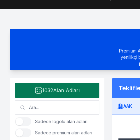
Premium Al
yenilikçi 
Teklifl
1032
Alan Adları
AAK
Sadece logolu alan adları
Sadece premium alan adları