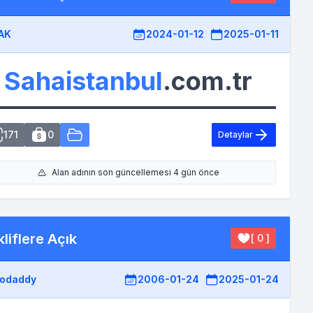
AK
2024-01-12
2025-01-11
Sahaistanbul
.com.tr
171
0
Detaylar
Alan adının son güncellemesi 4 gün önce
liflere Açık
[ 0 ]
odaddy
2006-01-24
2025-01-24