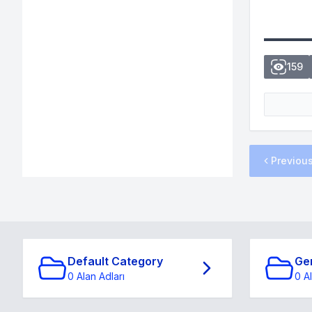
159
Previou
Default Category
Ge
0 Alan Adları
0 A