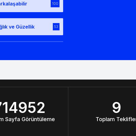
rkalaşabilir
100
ğlık ve Güzellik
53
714952
9
m Sayfa Görüntüleme
Toplam Teklifle