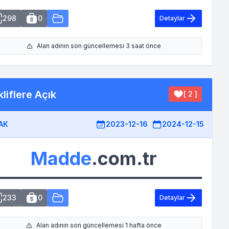
298
0
Detaylar
Alan adının son güncellemesi 3 saat önce
liflere Açık
[ 2 ]
AK
2023-12-16
2024-12-15
Madde
.com.tr
233
0
Detaylar
Alan adının son güncellemesi 1 hafta önce