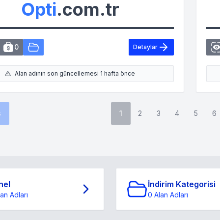
Opti
.com.tr
0
Detaylar
Alan adının son güncellemesi 1 hafta önce
s
1
2
3
4
5
6
nel
İndirim Kategorisi
lan Adları
0 Alan Adları