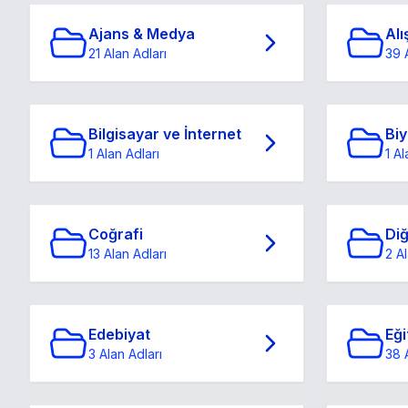
Ajans & Medya
Alı
21 Alan Adları
39 
Bilgisayar ve İnternet
Biy
1 Alan Adları
1 Al
Coğrafi
Di
13 Alan Adları
2 Al
Edebiyat
Eği
3 Alan Adları
38 