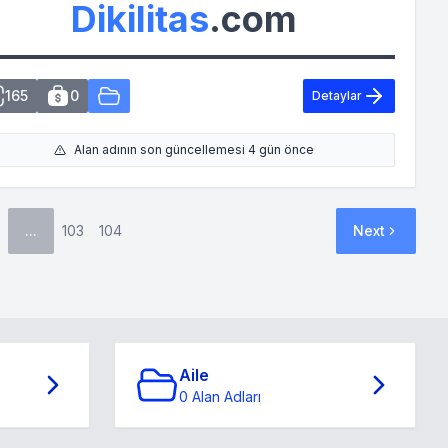
Dikilitas
.com
165
0
Detaylar
Alan adının son güncellemesi 4 gün önce
...
103
104
Next
Aile
0 Alan Adları