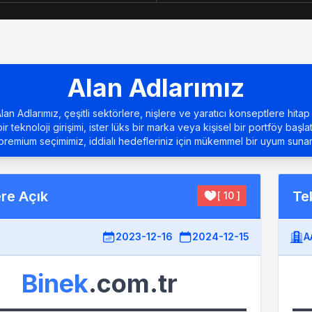
Alan Adlarımız
an Adlarımız, çeşitli sektörlere, nişlere ve yaratıcı konseptlere hitap 
bir teknoloji girişimi, ister lüks bir marka veya kişisel bir portföy başla
premium seçimimiz, iddialı hedefleriniz için mükemmel bir uyum sunar
ere Açık
Tek
[ 10 ]
2023-12-16
2024-12-15
A
Binek
.com.tr