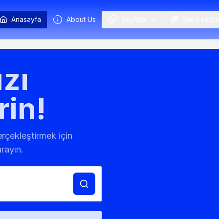
Anasayfa
About Us
Sayfalar
Site Linkler
zı
rin!
gerçekleştirmek için
rayın.