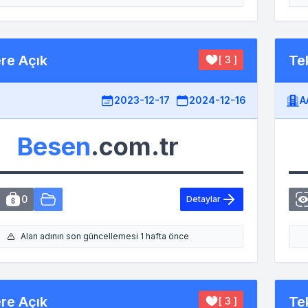
ere Açık
Tek
[ 3 ]
2023-12-17
2024-12-16
A
Besen
.com.tr
0
Detaylar
Alan adının son güncellemesi 1 hafta önce
ere Açık
Tek
[ 3 ]