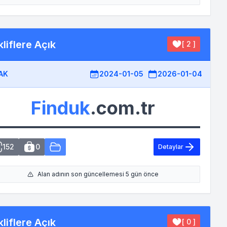
liflere Açık
[ 2 ]
AK
2024-01-05
2026-01-04
Finduk
.com.tr
152
0
Detaylar
Alan adının son güncellemesi 5 gün önce
liflere Açık
[ 0 ]