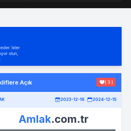
eder. İster
tıyor olun,
.
liflere Açık
[ 3 ]
AK
2023-12-16
2024-12-15
Amlak
.com.tr