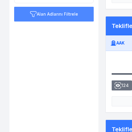
Alan Adlarını Filtrele
Teklifl
AAK
124
Teklifl