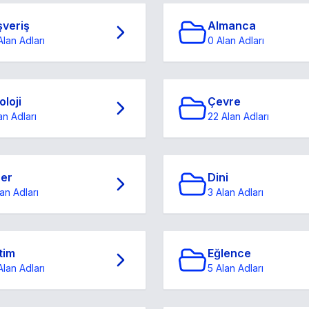
şveriş
Almanca
Alan Adları
0 Alan Adları
oloji
Çevre
an Adları
22 Alan Adları
ğer
Dini
an Adları
3 Alan Adları
tim
Eğlence
Alan Adları
5 Alan Adları