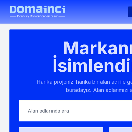
Markanı
İsimlendi
Harika projenizi harika bir alan adı ile 
buradayız. Alan adlarımızı a
Alan adlarında ara