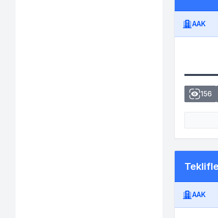
AAK
156
Teklifl
AAK