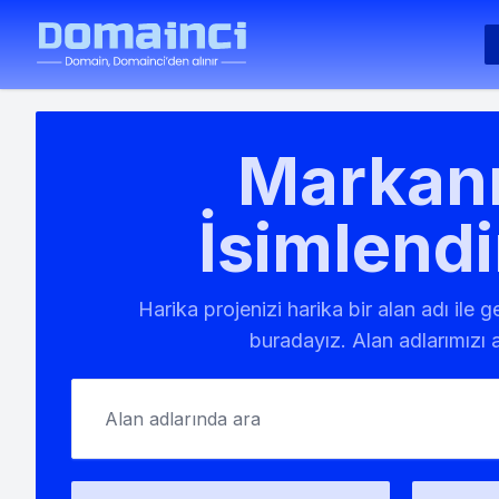
Markanı
İsimlendi
Harika projenizi harika bir alan adı ile 
buradayız. Alan adlarımızı a
Alan adlarında ara