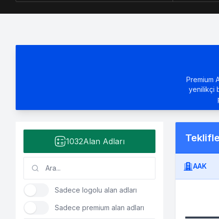
Premium Al
yenilikçi 
Teklifl
1032
Alan Adları
AAK
Sadece logolu alan adları
Sadece premium alan adları