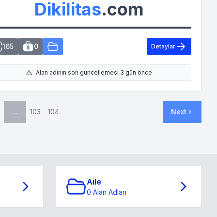
Dikilitas
.com
165
0
Detaylar
Alan adının son güncellemesi 3 gün önce
...
103
104
Next
Aile
0 Alan Adları