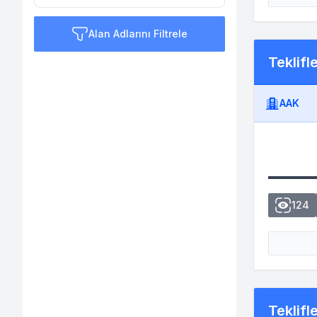
Alan Adlarını Filtrele
Teklifl
AAK
124
Teklifl