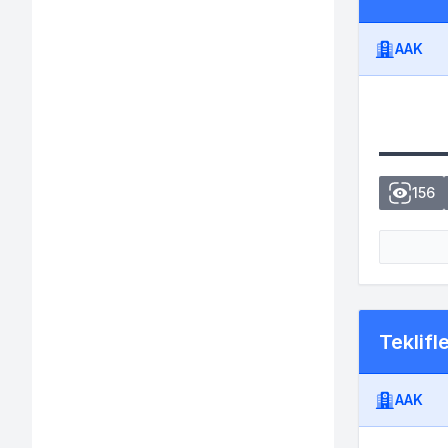
AAK
156
Teklifl
AAK