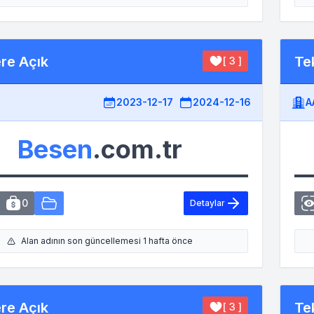
ere Açık
Tek
[ 3 ]
2023-12-17
2024-12-16
A
Besen
.com.tr
0
Detaylar
Alan adının son güncellemesi 1 hafta önce
ere Açık
Tek
[ 3 ]