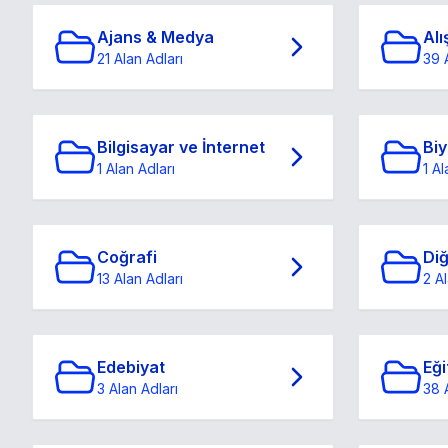
Ajans & Medya
Alı
21 Alan Adları
39 
Bilgisayar ve İnternet
Biy
1 Alan Adları
1 Al
Coğrafi
Di
13 Alan Adları
2 Al
Edebiyat
Eği
3 Alan Adları
38 