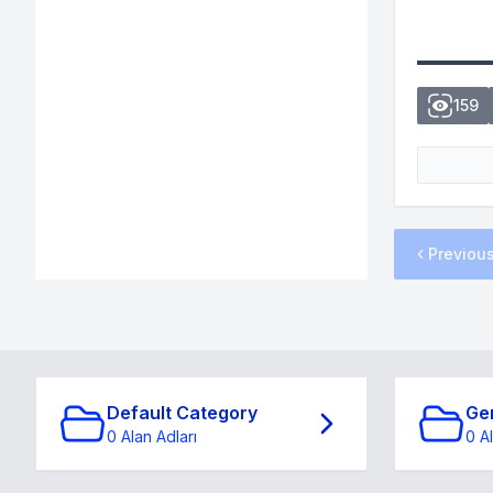
159
Previou
Default Category
Ge
0 Alan Adları
0 A