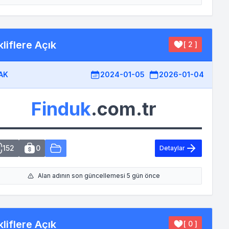
liflere Açık
[ 2 ]
AK
2024-01-05
2026-01-04
Finduk
.com.tr
152
0
Detaylar
Alan adının son güncellemesi 5 gün önce
liflere Açık
[ 0 ]