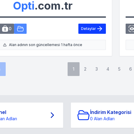
Opti
.com.tr
0
Detaylar
Alan adının son güncellemesi 1 hafta önce
s
1
2
3
4
5
6
nel
İndirim Kategorisi
lan Adları
0 Alan Adları