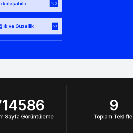
rkalaşabilir
100
ğlık ve Güzellik
53
714586
9
m Sayfa Görüntüleme
Toplam Teklifle