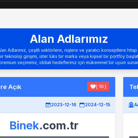
Alan Adlarımız
an Adlarımız, çeşitli sektörlere, nişlere ve yaratıcı konseptlere hitap 
bir teknoloji girişimi, ister lüks bir marka veya kişisel bir portföy başla
premium seçimimiz, iddialı hedefleriniz için mükemmel bir uyum sunar
ere Açık
Tek
[ 10 ]
2023-12-16
2024-12-15
A
Binek
.com.tr