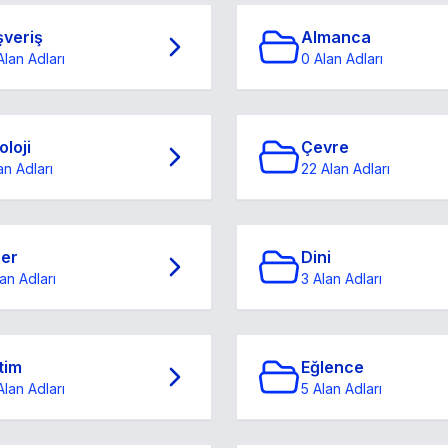
şveriş
Almanca
Alan Adları
0 Alan Adları
oloji
Çevre
an Adları
22 Alan Adları
ğer
Dini
an Adları
3 Alan Adları
tim
Eğlence
Alan Adları
5 Alan Adları