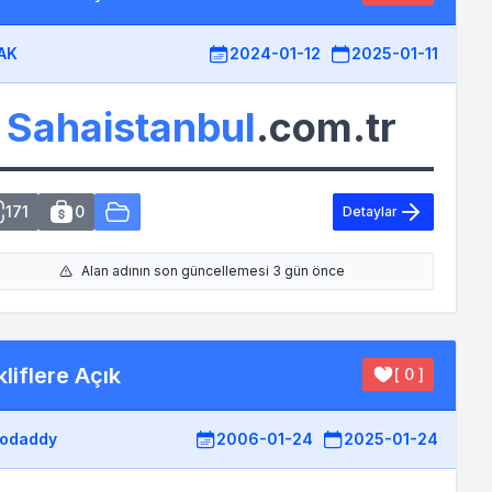
AK
2024-01-12
2025-01-11
Sahaistanbul
.com.tr
171
0
Detaylar
Alan adının son güncellemesi 3 gün önce
liflere Açık
[ 0 ]
odaddy
2006-01-24
2025-01-24