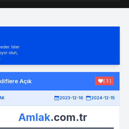
eder. İster
tıyor olun,
.
liflere Açık
[ 3 ]
AK
2023-12-16
2024-12-15
Amlak
.com.tr