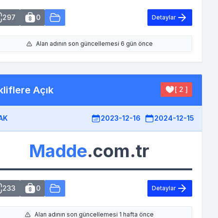
297
0
Detaylar
Alan adının son güncellemesi 6 gün önce
liflere Açık
[ 2 ]
AK
2023-12-16
2024-12-15
Madde
.com.tr
233
0
Detaylar
Alan adının son güncellemesi 1 hafta önce