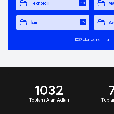
Teknoloji
Ma
123
İsim
Sa
75
1032 alan adında ara
1032
Toplam Alan Adları
Topla