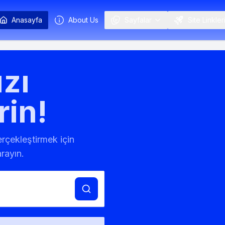
Anasayfa
About Us
Sayfalar
Site Linkler
zı
rin!
gerçekleştirmek için
rayın.