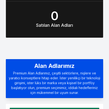
0
Satılan Alan Adları
Alan Adlarımız
Premium Alan Adlarımız, çeşitli sektörlere, nişlere ve
yaratıcı konseptlere hitap eder. İster yenilikçi bir teknoloji
girişimi, ister lüks bir marka veya kişisel bir portföy
başlatıyor olun, premium seçimimiz, iddialı hedefleriniz
için mükemmel bir uyum sunar.