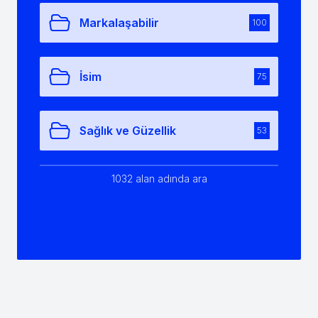
Markalaşabilir
100
İsim
75
Sağlık ve Güzellik
53
1032 alan adında ara