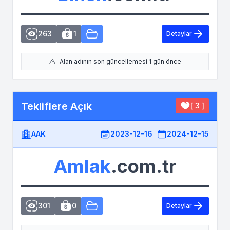
263
1
Detaylar
Alan adının son güncellemesi 1 gün önce
Tekliflere Açık
[ 3 ]
AAK
2023-12-16
2024-12-15
Amlak
.com.tr
301
0
Detaylar