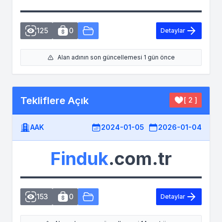
125
0
Detaylar
Alan adının son güncellemesi 1 gün önce
Tekliflere Açık
[ 2 ]
AAK
2024-01-05
2026-01-04
Finduk
.com.tr
153
0
Detaylar