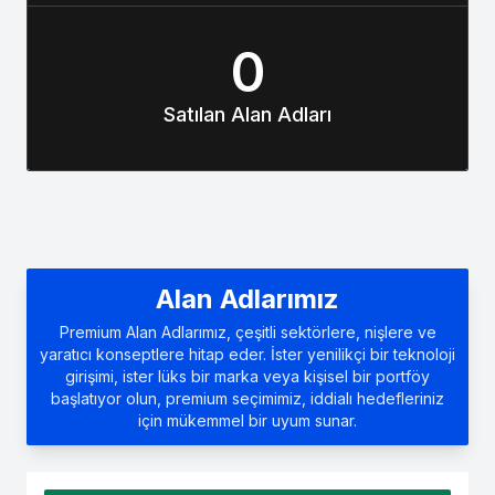
0
Satılan Alan Adları
Alan Adlarımız
Premium Alan Adlarımız, çeşitli sektörlere, nişlere ve
yaratıcı konseptlere hitap eder. İster yenilikçi bir teknoloji
girişimi, ister lüks bir marka veya kişisel bir portföy
başlatıyor olun, premium seçimimiz, iddialı hedefleriniz
için mükemmel bir uyum sunar.