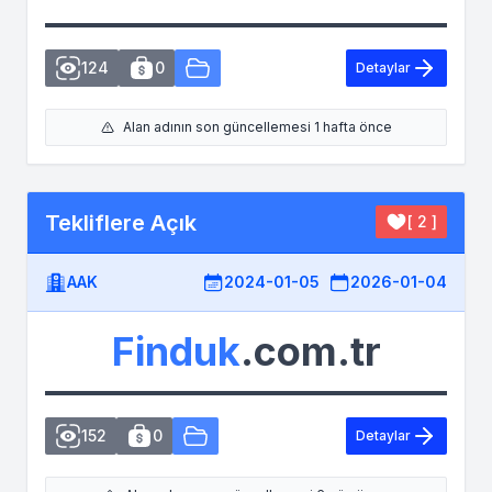
124
0
Detaylar
Alan adının son güncellemesi 1 hafta önce
Tekliflere Açık
[ 2 ]
AAK
2024-01-05
2026-01-04
Finduk
.com.tr
152
0
Detaylar