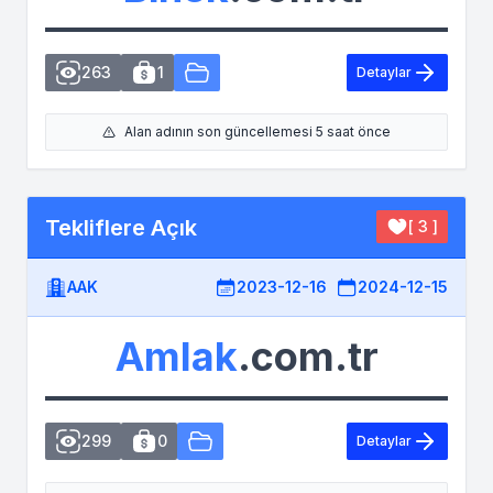
263
1
Detaylar
Alan adının son güncellemesi 5 saat önce
Tekliflere Açık
[ 3 ]
AAK
2023-12-16
2024-12-15
Amlak
.com.tr
299
0
Detaylar