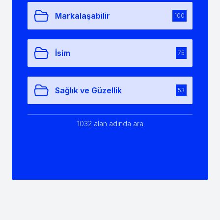
Markalaşabilir
100
İsim
75
Sağlık ve Güzellik
53
1032 alan adında ara