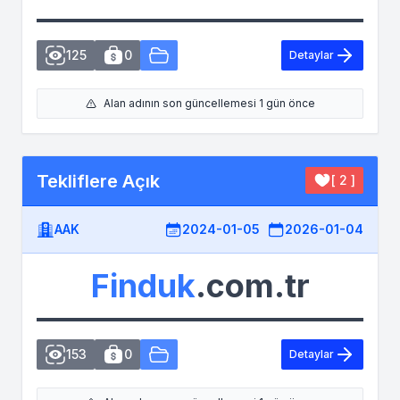
125
0
Detaylar
Alan adının son güncellemesi 1 gün önce
Tekliflere Açık
[ 2 ]
AAK
2024-01-05
2026-01-04
Finduk
.com.tr
153
0
Detaylar