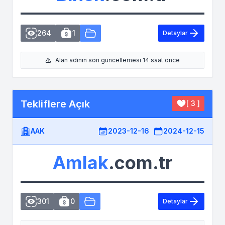
264
1
Detaylar
Alan adının son güncellemesi 14 saat önce
Tekliflere Açık
[ 3 ]
AAK
2023-12-16
2024-12-15
Amlak
.com.tr
301
0
Detaylar