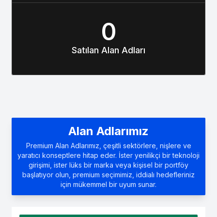
0
Satılan Alan Adları
Alan Adlarımız
Premium Alan Adlarımız, çeşitli sektörlere, nişlere ve
yaratıcı konseptlere hitap eder. İster yenilikçi bir teknoloji
girişimi, ister lüks bir marka veya kişisel bir portföy
başlatıyor olun, premium seçimimiz, iddialı hedefleriniz
için mükemmel bir uyum sunar.