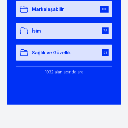
Markalaşabilir
100
İsim
75
Sağlık ve Güzellik
53
1032 alan adında ara