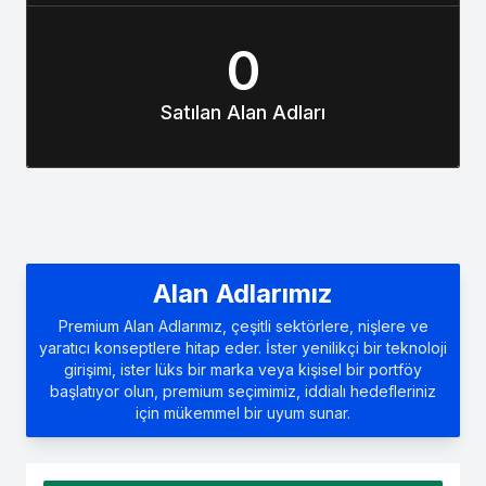
0
Satılan Alan Adları
Alan Adlarımız
Premium Alan Adlarımız, çeşitli sektörlere, nişlere ve
yaratıcı konseptlere hitap eder. İster yenilikçi bir teknoloji
girişimi, ister lüks bir marka veya kişisel bir portföy
başlatıyor olun, premium seçimimiz, iddialı hedefleriniz
için mükemmel bir uyum sunar.