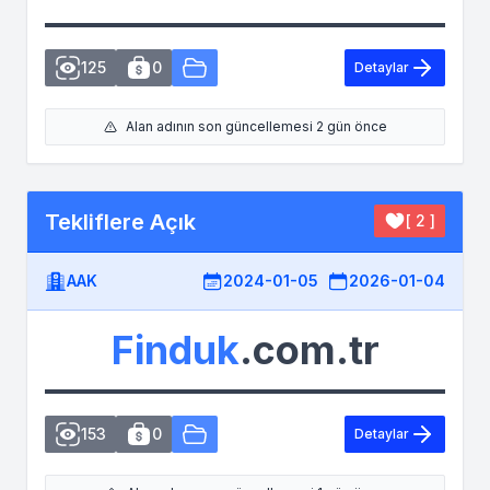
125
0
Detaylar
Alan adının son güncellemesi 2 gün önce
Tekliflere Açık
[ 2 ]
AAK
2024-01-05
2026-01-04
Finduk
.com.tr
153
0
Detaylar