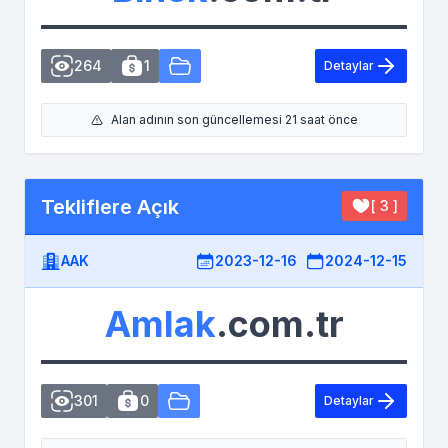
264
1
Detaylar
Alan adının son güncellemesi 21 saat önce
Tekliflere Açık
[ 3 ]
AAK
2023-12-16
2024-12-15
Amlak
.com.tr
301
0
Detaylar