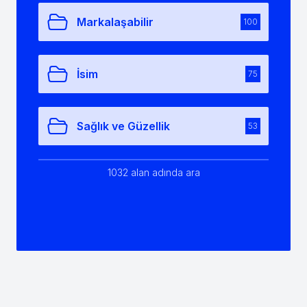
Markalaşabilir
100
İsim
75
Sağlık ve Güzellik
53
1032 alan adında ara