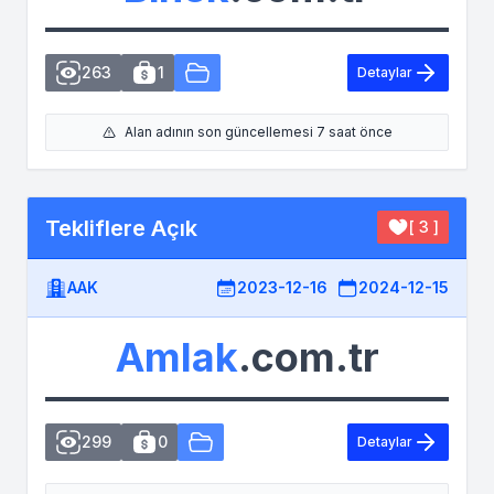
263
1
Detaylar
Alan adının son güncellemesi 7 saat önce
Tekliflere Açık
[ 3 ]
AAK
2023-12-16
2024-12-15
Amlak
.com.tr
299
0
Detaylar