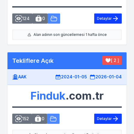
124
0
Detaylar
Alan adının son güncellemesi 1 hafta önce
Tekliflere Açık
[ 2 ]
AAK
2024-01-05
2026-01-04
Finduk
.com.tr
152
0
Detaylar