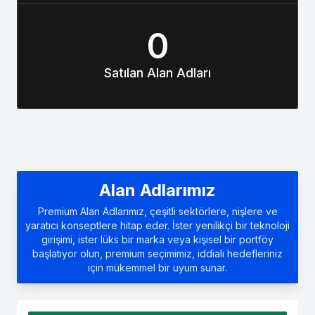
0
Satılan Alan Adları
Alan Adlarımız
Premium Alan Adlarımız, çeşitli sektörlere, nişlere ve
yaratıcı konseptlere hitap eder. İster yenilikçi bir teknoloji
girişimi, ister lüks bir marka veya kişisel bir portföy
başlatıyor olun, premium seçimimiz, iddialı hedefleriniz
için mükemmel bir uyum sunar.