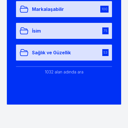
Markalaşabilir
100
İsim
75
Sağlık ve Güzellik
53
1032 alan adında ara