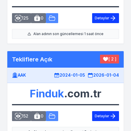
125
0
Detaylar
Alan adının son güncellemesi 1 saat önce
Tekliflere Açık
[ 2 ]
AAK
2024-01-05
2026-01-04
Finduk
.com.tr
152
0
Detaylar