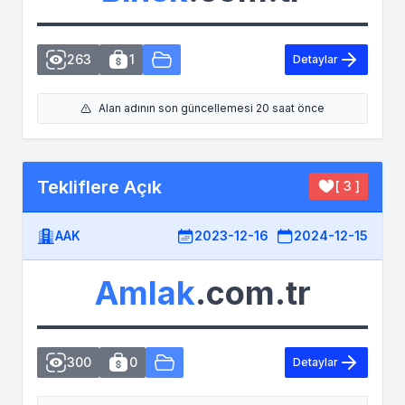
263
1
Detaylar
Alan adının son güncellemesi 20 saat önce
Tekliflere Açık
[ 3 ]
AAK
2023-12-16
2024-12-15
Amlak
.com.tr
300
0
Detaylar