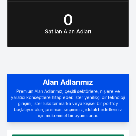
0
Satılan Alan Adları
Alan Adlarımız
Premium Alan Adlarımız, çeşitli sektörlere, nişlere ve
yaratıcı konseptlere hitap eder. İster yenilikçi bir teknoloji
girişimi, ister lüks bir marka veya kişisel bir portföy
başlatıyor olun, premium seçimimiz, iddialı hedefleriniz
için mükemmel bir uyum sunar.