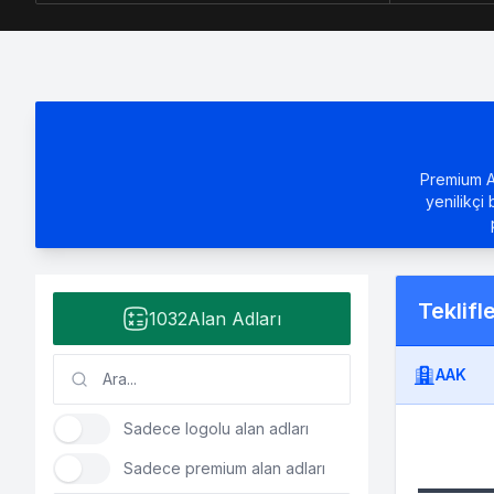
Premium Al
yenilikçi 
Teklifl
1032
Alan Adları
AAK
Sadece logolu alan adları
Sadece premium alan adları