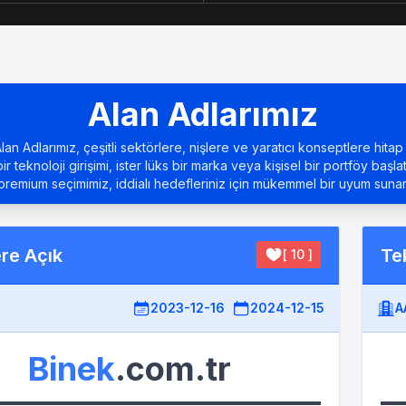
Alan Adlarımız
an Adlarımız, çeşitli sektörlere, nişlere ve yaratıcı konseptlere hitap 
bir teknoloji girişimi, ister lüks bir marka veya kişisel bir portföy başla
premium seçimimiz, iddialı hedefleriniz için mükemmel bir uyum sunar
ere Açık
Tek
[ 10 ]
2023-12-16
2024-12-15
A
Binek
.com.tr