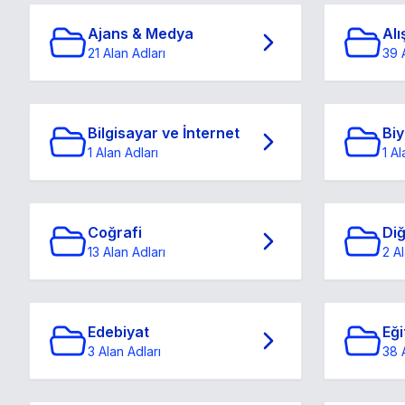
Ajans & Medya
Alı
21 Alan Adları
39 
Bilgisayar ve İnternet
Biy
1 Alan Adları
1 Al
Coğrafi
Di
13 Alan Adları
2 Al
Edebiyat
Eği
3 Alan Adları
38 