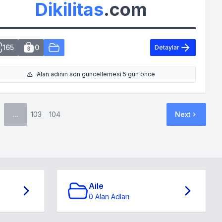
Dikilitas
.com
165
0
Detaylar
Alan adının son güncellemesi 5 gün önce
...
103
104
Next
Aile
0 Alan Adları