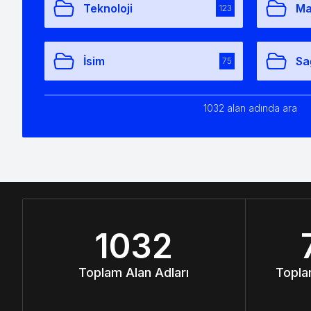
Teknoloji
Ma
123
İsim
Sa
75
1032 alan adında ara
1032
Toplam Alan Adları
Topla