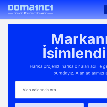
Markanı
İsimlendi
Harika projenizi harika bir alan adı ile 
buradayız. Alan adlarımızı a
Alan adlarında ara