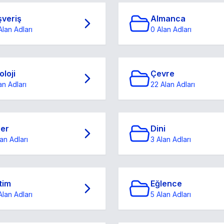
şveriş
Almanca
Alan Adları
0 Alan Adları
oloji
Çevre
an Adları
22 Alan Adları
ğer
Dini
an Adları
3 Alan Adları
tim
Eğlence
Alan Adları
5 Alan Adları