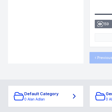
159
Previou
Default Category
Ge
0 Alan Adları
0 A