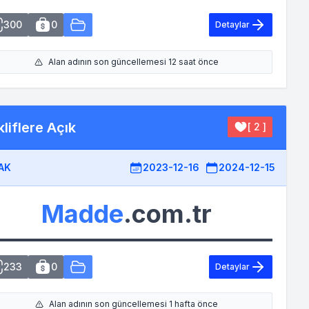
300
0
Detaylar
Alan adının son güncellemesi 12 saat önce
liflere Açık
[ 2 ]
AK
2023-12-16
2024-12-15
Madde
.com.tr
233
0
Detaylar
Alan adının son güncellemesi 1 hafta önce