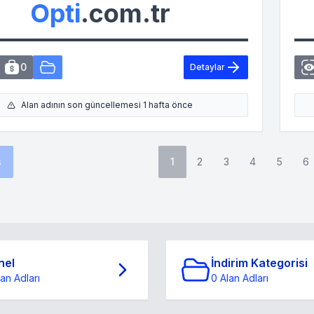
Opti
.com.tr
0
Detaylar
Alan adının son güncellemesi 1 hafta önce
s
1
2
3
4
5
6
nel
İndirim Kategorisi
lan Adları
0 Alan Adları