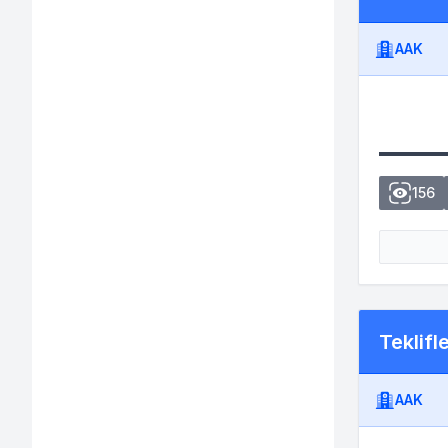
AAK
156
Teklifl
AAK