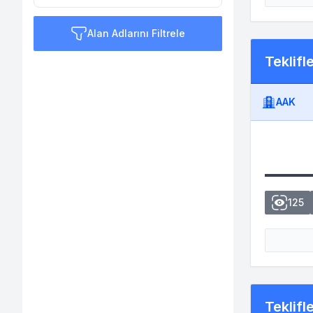
Alan Adlarını Filtrele
Teklifl
AAK
125
Teklifl