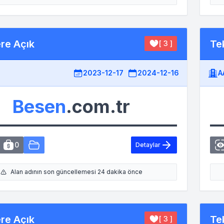
ere Açık
Tek
[ 3 ]
2023-12-17
2024-12-16
A
Besen
.com.tr
0
Detaylar
Alan adının son güncellemesi 24 dakika önce
ere Açık
Tek
[ 3 ]