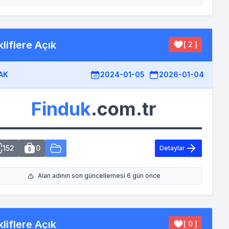
liflere Açık
[ 2 ]
AK
2024-01-05
2026-01-04
Finduk
.com.tr
152
0
Detaylar
Alan adının son güncellemesi 6 gün önce
liflere Açık
[ 0 ]