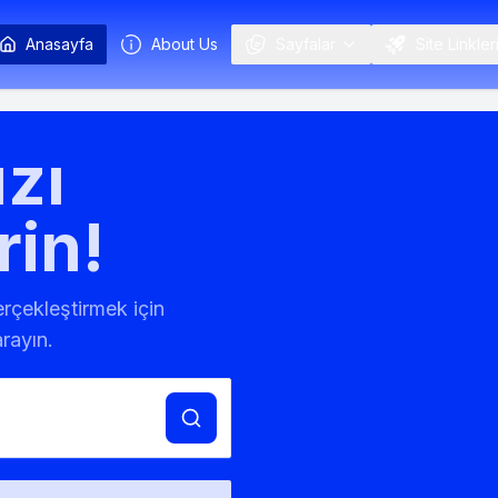
Anasayfa
About Us
Sayfalar
Site Linkler
zı
rin!
gerçekleştirmek için
rayın.