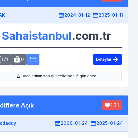
AK
2024-01-12
2025-01-11
Sahaistanbul
.com.tr
171
0
Detaylar
Alan adının son güncellemesi 5 gün önce
liflere Açık
[ 0 ]
odaddy
2006-01-24
2025-01-24