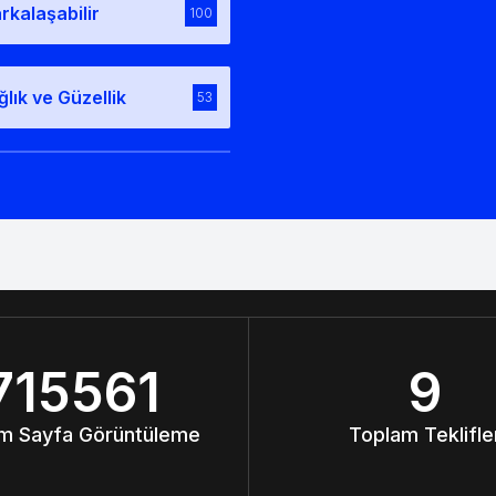
rkalaşabilir
100
ğlık ve Güzellik
53
715561
9
m Sayfa Görüntüleme
Toplam Teklifle