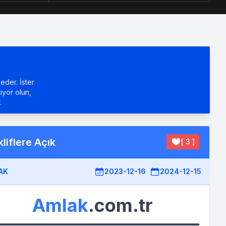
eder. İster
tıyor olun,
.
liflere Açık
[ 3 ]
AK
2023-12-16
2024-12-15
Amlak
.com.tr