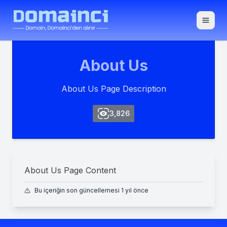
Toggle
About Us
About Us Page Description
3,826
About Us Page Content
Bu içeriğin son güncellemesi 1 yıl önce