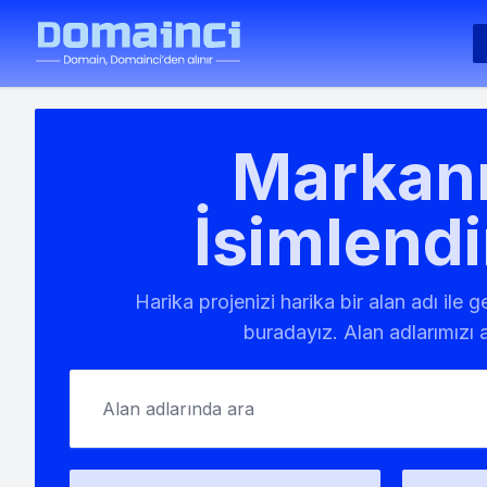
Markanı
İsimlendi
Harika projenizi harika bir alan adı ile 
buradayız. Alan adlarımızı a
Alan adlarında ara