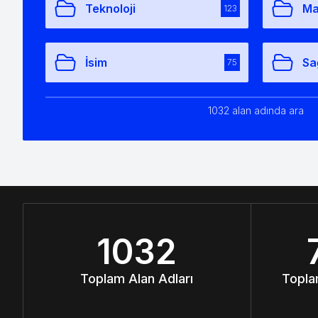
Teknoloji
Ma
123
İsim
Sa
75
1032 alan adında ara
1032
Toplam Alan Adları
Topla