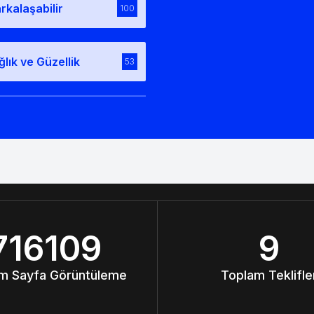
rkalaşabilir
100
ğlık ve Güzellik
53
716109
9
m Sayfa Görüntüleme
Toplam Teklifle