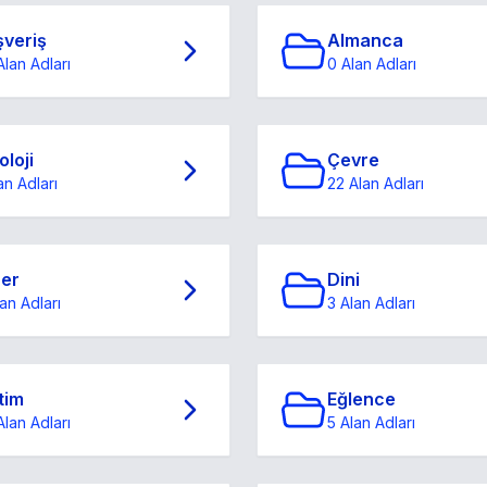
şveriş
Almanca
Alan Adları
0 Alan Adları
oloji
Çevre
an Adları
22 Alan Adları
ğer
Dini
an Adları
3 Alan Adları
tim
Eğlence
Alan Adları
5 Alan Adları