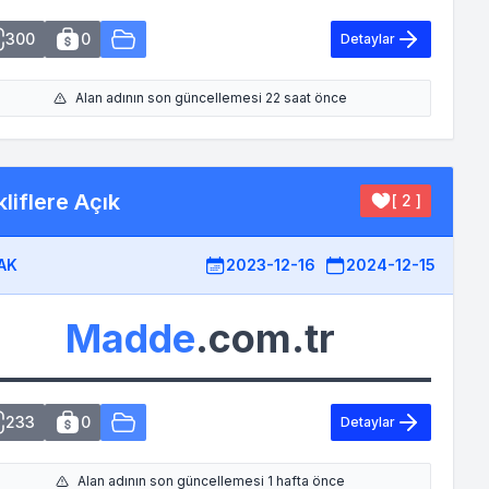
300
0
Detaylar
Alan adının son güncellemesi 22 saat önce
liflere Açık
[ 2 ]
AK
2023-12-16
2024-12-15
Madde
.com.tr
233
0
Detaylar
Alan adının son güncellemesi 1 hafta önce