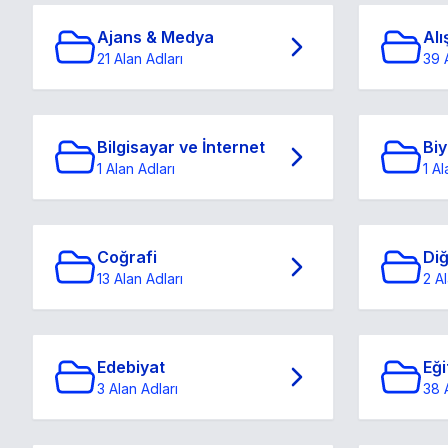
Ajans & Medya
Alı
21 Alan Adları
39 
Bilgisayar ve İnternet
Biy
1 Alan Adları
1 Al
Coğrafi
Di
13 Alan Adları
2 Al
Edebiyat
Eği
3 Alan Adları
38 