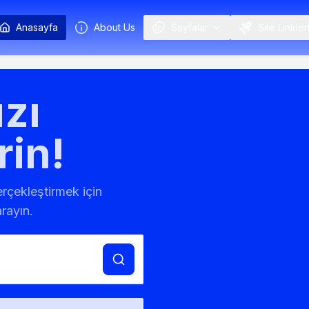
Anasayfa
About Us
Sayfalar
Site Linkler
zı
rin!
gerçekleştirmek için
rayın.