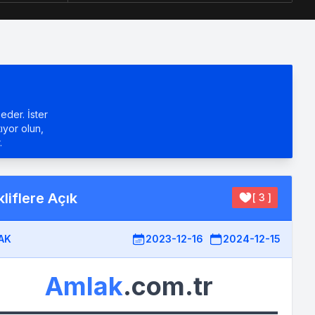
eder. İster
tıyor olun,
.
liflere Açık
[ 3 ]
AK
2023-12-16
2024-12-15
Amlak
.com.tr