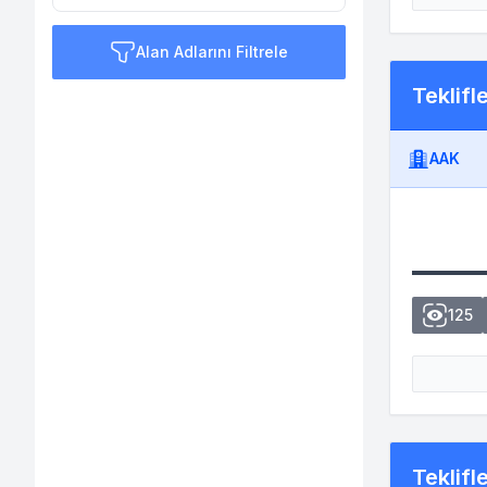
Alan Adlarını Filtrele
Teklifl
AAK
125
Teklifl