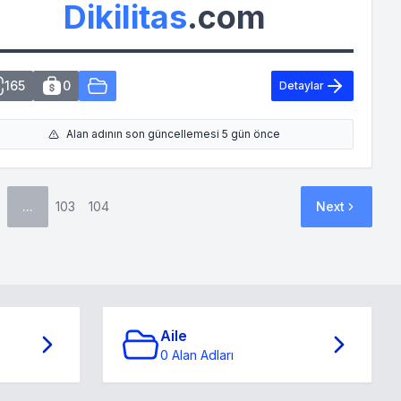
Dikilitas
.com
165
0
Detaylar
Alan adının son güncellemesi 5 gün önce
...
103
104
Next
Aile
0 Alan Adları