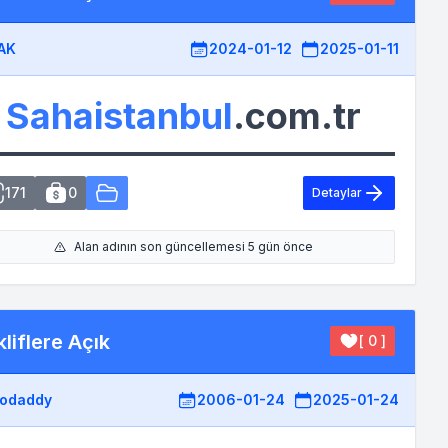
AK
2024-01-12
2025-01-11
Sahaistanbul
.com.tr
171
0
Detaylar
Alan adının son güncellemesi 5 gün önce
liflere Açık
[ 0 ]
odaddy
2006-01-24
2025-01-24