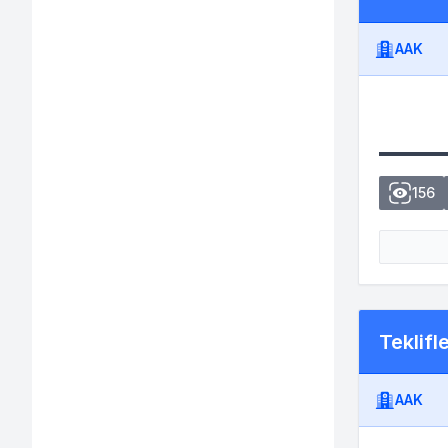
AAK
156
Teklifl
AAK