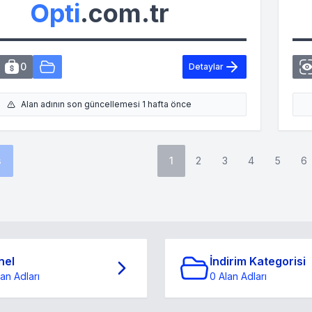
Opti
.com.tr
0
Detaylar
Alan adının son güncellemesi 1 hafta önce
s
1
2
3
4
5
6
nel
İndirim Kategorisi
lan Adları
0 Alan Adları