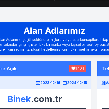
Alan Adlarımız
an Adlarımız, çeşitli sektörlere, nişlere ve yaratıcı konseptlere hitap 
bir teknoloji girişimi, ister lüks bir marka veya kişisel bir portföy başla
premium seçimimiz, iddialı hedefleriniz için mükemmel bir uyum sunar
ere Açık
Tek
[ 10 ]
2023-12-16
2024-12-15
A
Binek
.com.tr