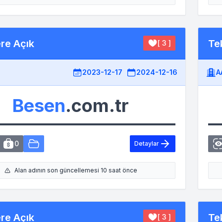
ere Açık
Tek
[ 3 ]
2023-12-17
2024-12-16
A
Besen
.com.tr
0
Detaylar
Alan adının son güncellemesi 10 saat önce
ere Açık
Tek
[ 3 ]