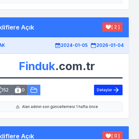
liflere Açık
[ 2 ]
AK
2024-01-05
2026-01-04
Finduk
.com.tr
152
0
Detaylar
Alan adının son güncellemesi 1 hafta önce
liflere Açık
[ 0 ]