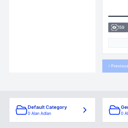
159
Previou
Default Category
Ge
0 Alan Adları
0 A