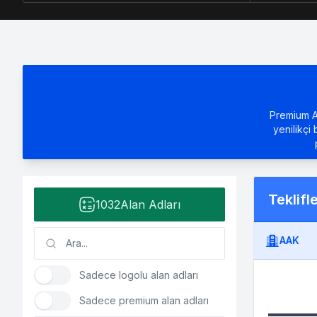
Premium Al
yenilikçi 
Teklifl
1032
Alan Adları
AAK
Sadece logolu alan adları
Sadece premium alan adları