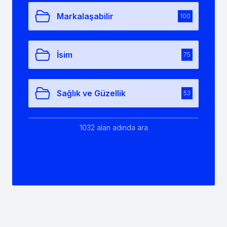
Markalaşabilir
100
İsim
75
Sağlık ve Güzellik
53
1032 alan adında ara