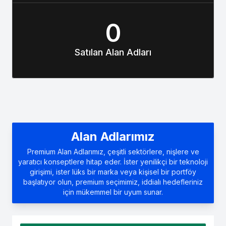
0
Satılan Alan Adları
Alan Adlarımız
Premium Alan Adlarımız, çeşitli sektörlere, nişlere ve
yaratıcı konseptlere hitap eder. İster yenilikçi bir teknoloji
girişimi, ister lüks bir marka veya kişisel bir portföy
başlatıyor olun, premium seçimimiz, iddialı hedefleriniz
için mükemmel bir uyum sunar.