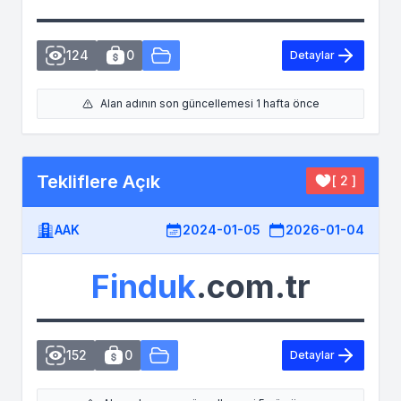
124
0
Detaylar
Alan adının son güncellemesi 1 hafta önce
Tekliflere Açık
[ 2 ]
AAK
2024-01-05
2026-01-04
Finduk
.com.tr
152
0
Detaylar