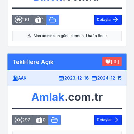
261
1
Detaylar
Alan adının son güncellemesi 1 hafta önce
Tekliflere Açık
[ 3 ]
AAK
2023-12-16
2024-12-15
Amlak
.com.tr
297
0
Detaylar