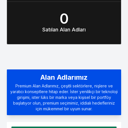
0
Satılan Alan Adları
Alan Adlarımız
Premium Alan Adlarımız, çeşitli sektörlere, nişlere ve
yaratıcı konseptlere hitap eder. İster yenilikçi bir teknoloji
girişimi, ister lüks bir marka veya kişisel bir portföy
başlatıyor olun, premium seçimimiz, iddialı hedefleriniz
için mükemmel bir uyum sunar.