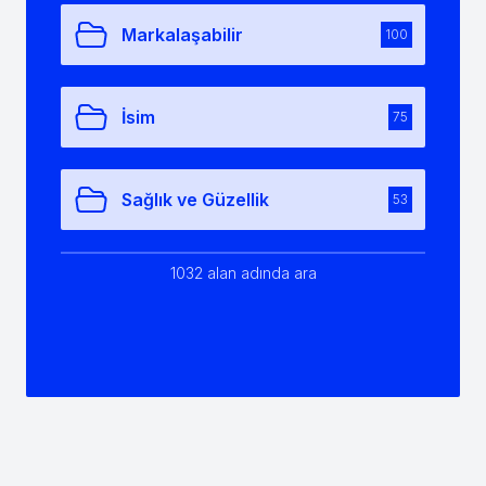
Markalaşabilir
100
İsim
75
Sağlık ve Güzellik
53
1032 alan adında ara