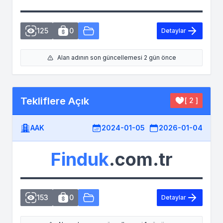
125
0
Detaylar
Alan adının son güncellemesi 2 gün önce
Tekliflere Açık
[ 2 ]
AAK
2024-01-05
2026-01-04
Finduk
.com.tr
153
0
Detaylar