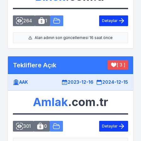
264
1
Detaylar
Alan adının son güncellemesi 16 saat önce
Tekliflere Açık
[ 3 ]
AAK
2023-12-16
2024-12-15
Amlak
.com.tr
301
0
Detaylar