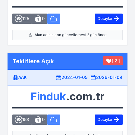
125
0
Detaylar
Alan adının son güncellemesi 2 gün önce
Tekliflere Açık
[ 2 ]
AAK
2024-01-05
2026-01-04
Finduk
.com.tr
153
0
Detaylar