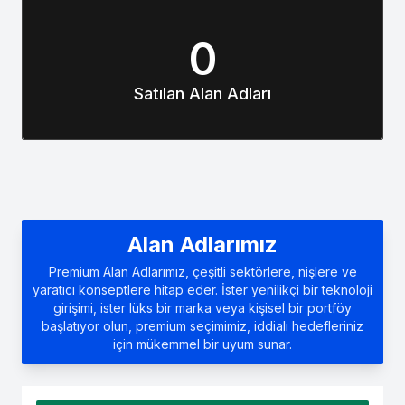
0
Satılan Alan Adları
Alan Adlarımız
Premium Alan Adlarımız, çeşitli sektörlere, nişlere ve
yaratıcı konseptlere hitap eder. İster yenilikçi bir teknoloji
girişimi, ister lüks bir marka veya kişisel bir portföy
başlatıyor olun, premium seçimimiz, iddialı hedefleriniz
için mükemmel bir uyum sunar.