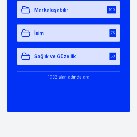
Markalaşabilir
100
İsim
75
Sağlık ve Güzellik
53
1032 alan adında ara