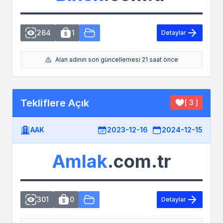
264
1
Detaylar
Alan adının son güncellemesi 21 saat önce
Tekliflere Açık
[ 3 ]
AAK
2023-12-16
2024-12-15
Amlak
.com.tr
301
0
Detaylar