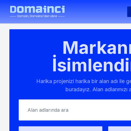
Markanı
İsimlendi
Harika projenizi harika bir alan adı ile 
buradayız. Alan adlarımızı a
Alan adlarında ara