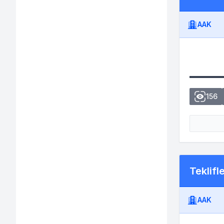
AAK
156
Teklifl
AAK