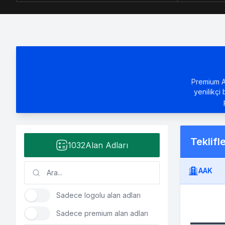
Premium Al
yenilikçi 
Teklifl
1032
Alan Adları
AAK
Sadece logolu alan adları
Sadece premium alan adları