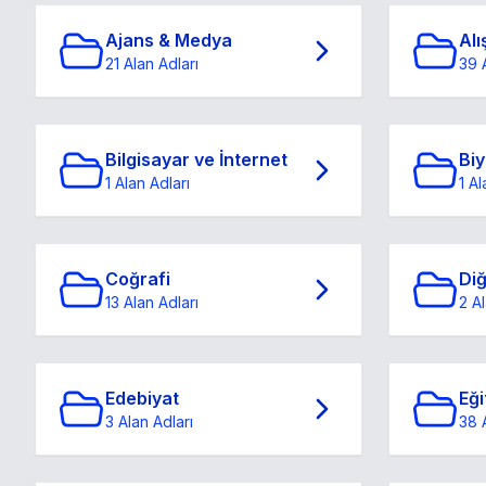
Ajans & Medya
Alı
21 Alan Adları
39 
Bilgisayar ve İnternet
Biy
1 Alan Adları
1 Al
Coğrafi
Di
13 Alan Adları
2 Al
Edebiyat
Eği
3 Alan Adları
38 