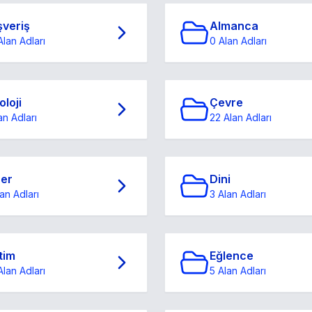
şveriş
Almanca
Alan Adları
0 Alan Adları
oloji
Çevre
an Adları
22 Alan Adları
ğer
Dini
an Adları
3 Alan Adları
tim
Eğlence
Alan Adları
5 Alan Adları