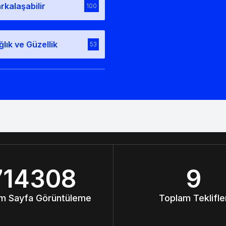
rkalaşabilir
100
ğlık ve Güzellik
53
714308
9
m Sayfa Görüntüleme
Toplam Teklifle