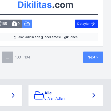
Dikilitas
.com
165
0
Detaylar
Alan adının son güncellemesi 3 gün önce
...
103
104
Next
Aile
0 Alan Adları