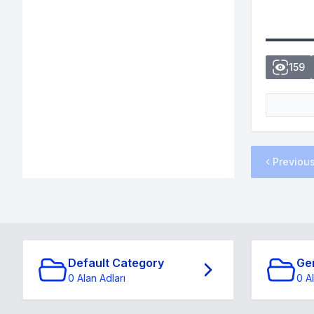
159
Previou
Default Category
Ge
0 Alan Adları
0 A