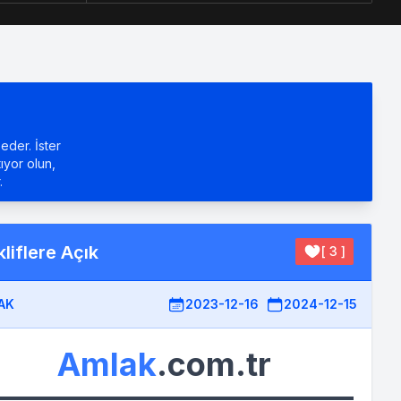
eder. İster
tıyor olun,
.
liflere Açık
[ 3 ]
AK
2023-12-16
2024-12-15
Amlak
.com.tr