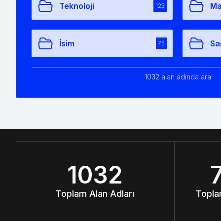
Teknoloji
Ma
123
İsim
Sa
75
1032 alan adında ara
1032
Toplam Alan Adları
Topla