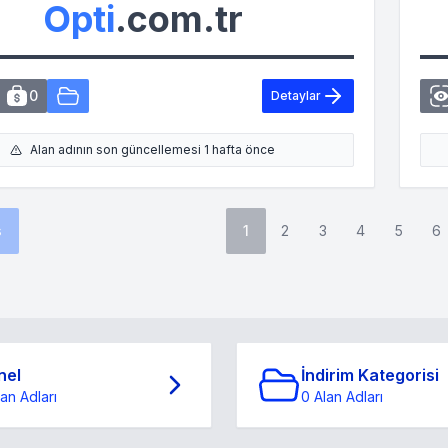
Opti
.com.tr
0
Detaylar
Alan adının son güncellemesi 1 hafta önce
s
1
2
3
4
5
6
nel
İndirim Kategorisi
lan Adları
0 Alan Adları