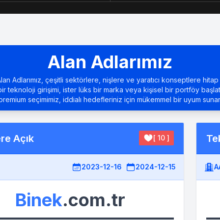
Alan Adlarımız
an Adlarımız, çeşitli sektörlere, nişlere ve yaratıcı konseptlere hitap 
bir teknoloji girişimi, ister lüks bir marka veya kişisel bir portföy başla
premium seçimimiz, iddialı hedefleriniz için mükemmel bir uyum sunar
ere Açık
Tek
[ 10 ]
2023-12-16
2024-12-15
A
Binek
.com.tr