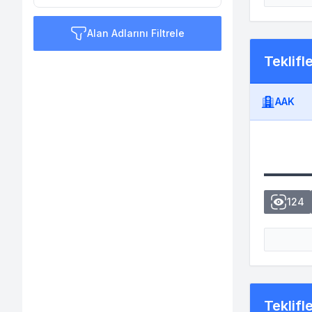
Alan Adlarını Filtrele
Teklifl
AAK
124
Teklifl