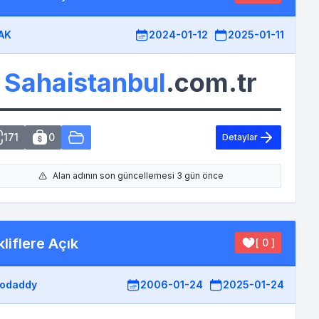
AK
2024-01-12
2025-01-11
Sahaistanbul
.com.tr
171
0
Detaylar
Alan adının son güncellemesi 3 gün önce
liflere Açık
[ 0 ]
odaddy
2006-01-24
2025-01-24