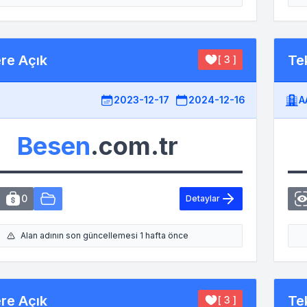
ere Açık
Tek
[ 3 ]
2023-12-17
2024-12-16
A
Besen
.com.tr
0
Detaylar
Alan adının son güncellemesi 1 hafta önce
ere Açık
Tek
[ 3 ]