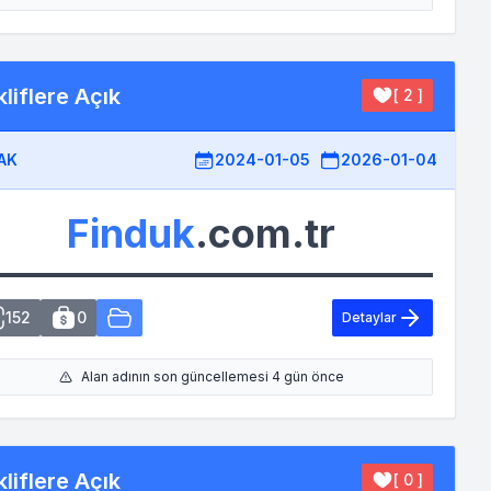
liflere Açık
[ 2 ]
AK
2024-01-05
2026-01-04
Finduk
.com.tr
152
0
Detaylar
Alan adının son güncellemesi 4 gün önce
liflere Açık
[ 0 ]