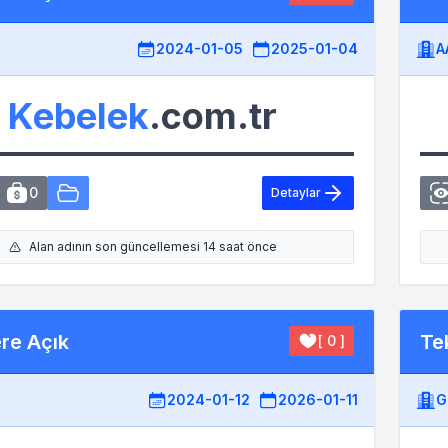
2024-01-05
2025-01-04
A
Kebelek
.com.tr
0
Detaylar
Alan adının son güncellemesi 14 saat önce
ere Açık
Tek
[ 0 ]
2024-01-12
2026-01-11
G