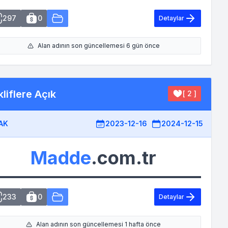
297
0
Detaylar
Alan adının son güncellemesi 6 gün önce
liflere Açık
[ 2 ]
AK
2023-12-16
2024-12-15
Madde
.com.tr
233
0
Detaylar
Alan adının son güncellemesi 1 hafta önce