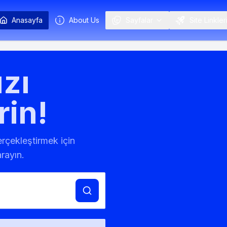
Anasayfa
About Us
Sayfalar
Site Linkler
zı
rin!
gerçekleştirmek için
rayın.